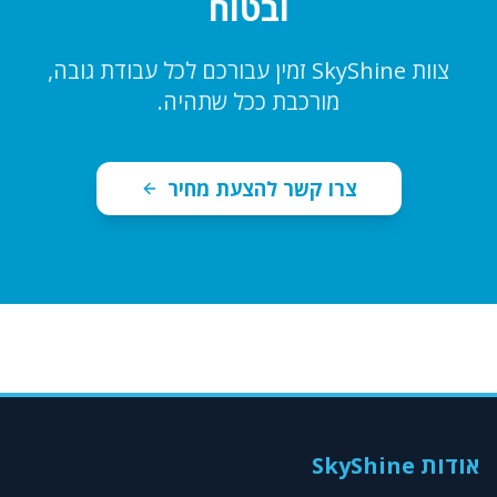
ובטוח
צוות SkyShine זמין עבורכם לכל עבודת גובה,
מורכבת ככל שתהיה.
צרו קשר להצעת מחיר
אודות SkyShine