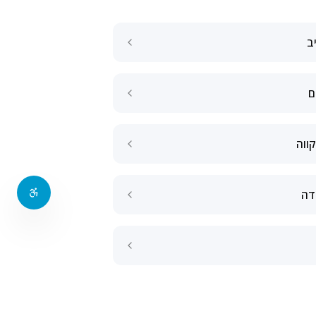
ב
ם
ווה
ודה